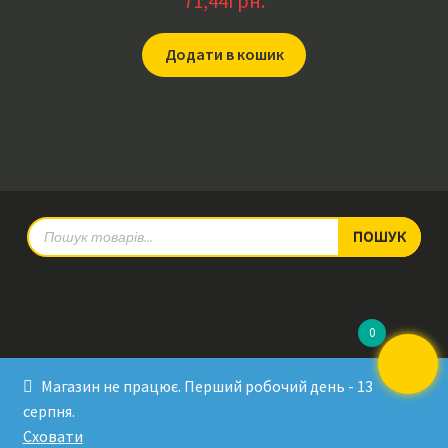
71,44
грн.
Додати в кошик
Products
ПОШУК
search
0
© RadioPulse 2026
Магазин не працює. Перший робочий день - 13
Developed by Sergey Krinitsa
серпня.
Tested by Oleksandra Makovoz
Сховати