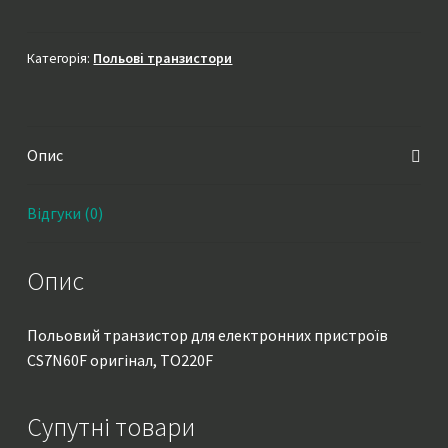
оригінал,
TO220F
кількість
Категорія:
Польові транзистори
Опис
Відгуки (0)
Опис
Польовий транзистор для електронних пристроїв
CS7N60F оригінал, TO220F
Супутні товари