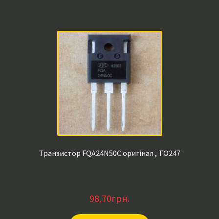
Транзистор FQA24N50C оригінал , TO247
98,70
грн.