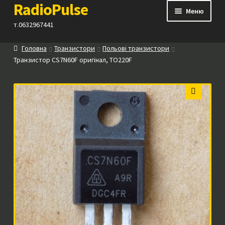
RadioPulse
Перейти
Перейти
Меню
до
до
т.0632967441
навігації
вмісту
Головна
Транзистори
Польові транзистори
Каталог
Транзистор CS7N60F оригінал, TO220F
Як купити
🔍
Контакти
Прайс
Посилання