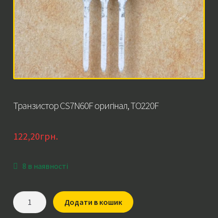
Транзистор CS7N60F оригінал, TO220F
122,20
грн.
8 в наявності
Транзистор
Додати в кошик
CS7N60F