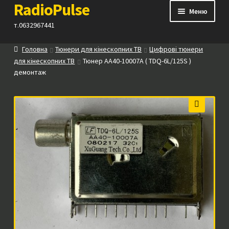
RadioPulse
Перейти
Перейти
Меню
до
до
т.0632967441
навігації
вмісту
Головна
Тюнери для кінескопних ТВ
Цифрові тюнери
Каталог
для кінескопних ТВ
Тюнер AA40-10007A ( TDQ-6L/125S )
демонтаж
Як купити
Контакти
🔍
Прайс
Посилання