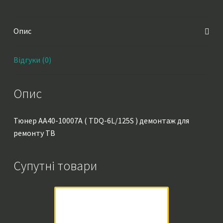
)
демонтаж
Опис
кількість
Відгуки (0)
Опис
Тюнер AA40-10007A ( TDQ-6L/125S ) демонтаж для
ремонту ТВ
Супутні товари