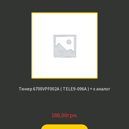
Тюнер 6700VPF002A ( TELE9-096A ) = є аналог
188,00
грн.