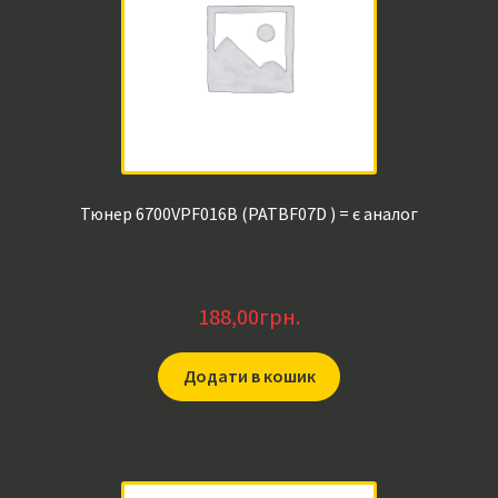
Тюнер 6700VPF016B (PATBF07D ) = є аналог
188,00
грн.
Додати в кошик