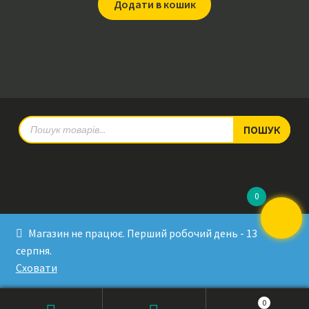
Додати в кошик
Products
ПОШУК
search
0
© RadioPulse 2026
Магазин не працює. Перший робочий день - 13
Developed by Sergey Krinitsa
серпня.
Tested by Oleksandra Makovoz
Сховати
0