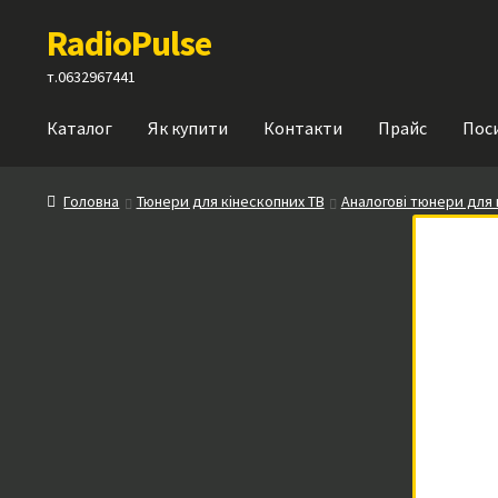
Перейти
Перейти
RadioPulse
до
до
навігації
вмісту
т.0632967441
Каталог
Як купити
Контакти
Прайс
Пос
Головна
Тюнери для кінескопних ТВ
Аналогові тюнери для 