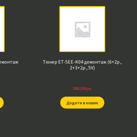
демонтаж
Тюнер ET-5EE-K04 демонтаж (6+2p ,
2+3+2p , 5V)
188,00
грн.
Додати в кошик