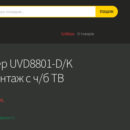
ts
ПОШУК
0,00
грн.
0 товарів
р UVD8801-D/K
нтаж с ч/б ТВ
н.
явності