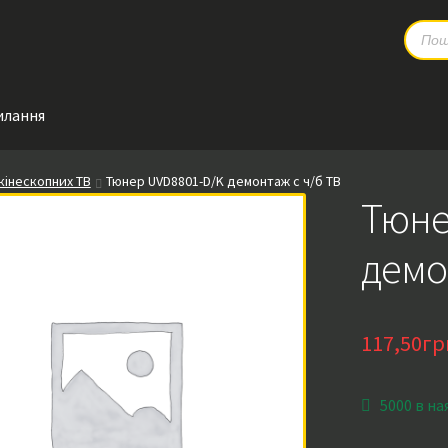
Produc
search
илання
кінескопних ТВ
Тюнер UVD8801-D/K демонтаж с ч/б ТВ
Тюне
демо
117,50
гр
5000 в на