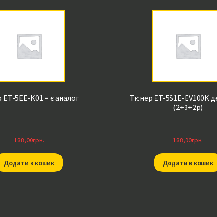
 ET-5EE-K01 = є аналог
Тюнер ET-5S1E-EV100K 
(2+3+2p)
188,00
грн.
188,00
грн.
Додати в кошик
Додати в кошик