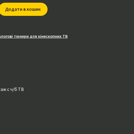
Додати в кошик
алогові тюнери для кінескопних ТВ
аж с ч/б ТВ