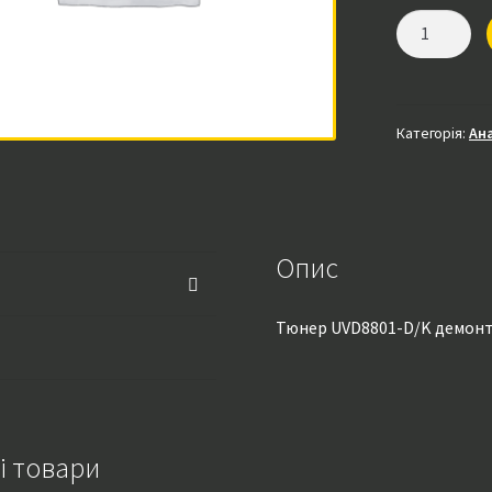
Тюнер
UVD8801-
D/K
демонтаж
с
Категорія:
Ан
ч/
б
ТВ
кількість
Опис
Тюнер UVD8801-D/K демонт
і товари