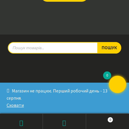
Products
ПОШУК
search
0
© RadioPulse 2026
Магазин не працює. Перший робочий день - 13
Developed by Sergey Krinitsa
серпня.
Tested by Oleksandra Makovoz
Сховати
0
Products