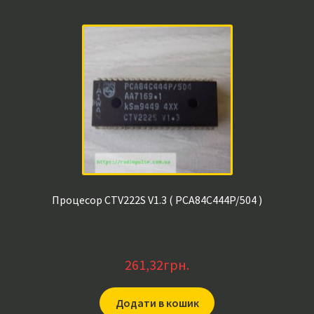
Процесор CTV222S V1.3 ( PCA84C444P/504 )
261,32
грн.
Додати в кошик