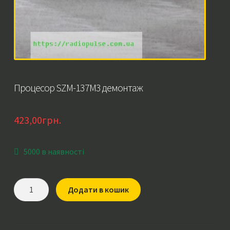
Процесор SZM-137M3 демонтаж
423,00
грн.
5000 в наявності
Процесор
Додати в кошик
SZM-
137M3
демонтаж