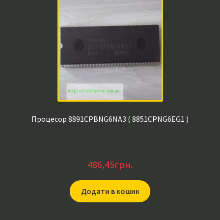
Процесор 8891CPBNG6NA3 ( 8851CPNG6EG1 )
486,45
грн.
Додати в кошик