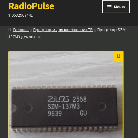
RadioPulse
Перейти
Перейти
Меню
до
до
т.0632967441
навігації
вмісту
Головна
Процесори для кінескопних ТВ
Процесор SZM-
Каталог
137M3 демонтаж
Як купити
🔍
Контакти
Прайс
Посилання