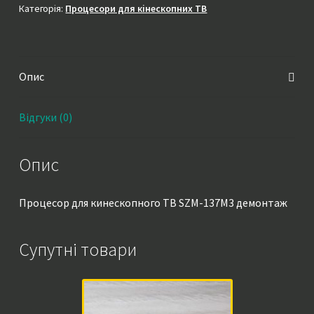
кількість
Категорія:
Процесори для кінескопних ТВ
Опис
Відгуки (0)
Опис
Процесор для кинескопного ТВ SZM-137M3 демонтаж
Супутні товари