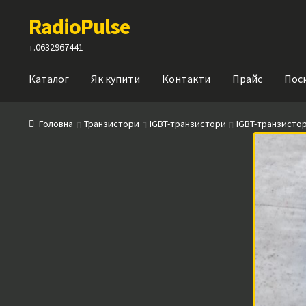
Перейти
Перейти
RadioPulse
до
до
навігації
вмісту
т.0632967441
Каталог
Як купити
Контакти
Прайс
Пос
Головна
Транзистори
IGBT-транзистори
IGBT-транзистор