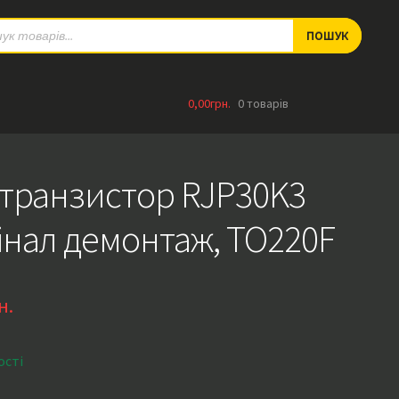
ts
ПОШУК
0,00
грн.
0 товарів
-транзистор RJP30K3
інал демонтаж, TO220F
н.
ості