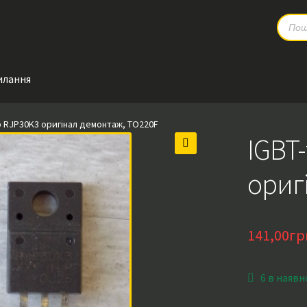
Produc
search
илання
 RJP30K3 оригінал демонтаж, TO220F
IGBT
🔍
ориг
141,00
гр
6 в наявн