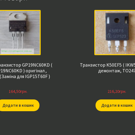
ранзистор GP19NC60KD (
Транзистор K50EF5 ( IKW
19NC60KD ) оригінал ,
демонтаж, TO24
Заміна для IGP15T60F )
164,50
грн.
216,20
грн.
Додати в кошик
Додати в кошик