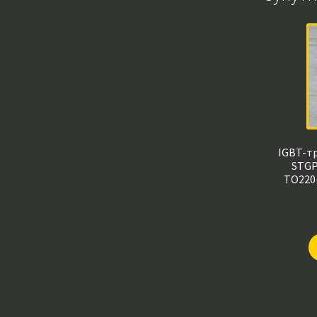
IGBT-т
STGP
TO220(