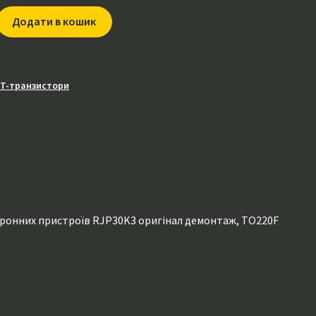
Додати в кошик
BT-транзистори
тронних пристроїв RJP30K3 оригінал демонтаж, TO220F