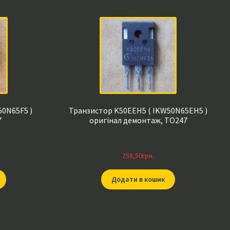
50N65F5 )
Транзистор K50EEH5 ( IKW50N65EH5 )
7
оригінал демонтаж, TO247
258,50
грн.
Додати в кошик