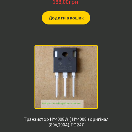
188,00
грн.
Додати в кошик
Транзистор HY4008W ( HY4008 ) оригінал
(80V,200A),TO247