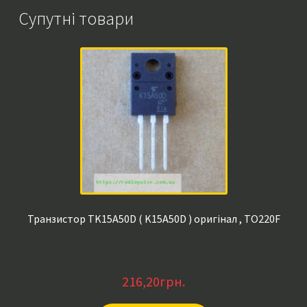
кількість
Супутні товари
Транзистор TK15A50D ( K15A50D ) оригінал , TO220F
216,20
грн.