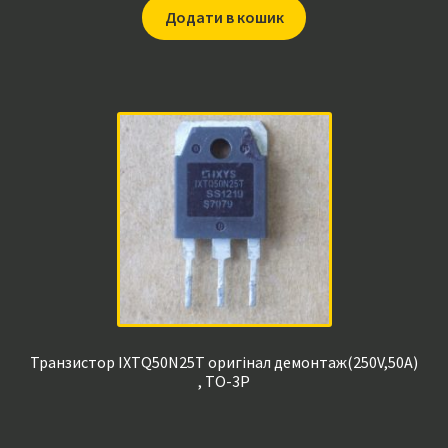
Додати в кошик
Транзистор IXTQ50N25T оригінал демонтаж(250V,50A)
, TO-3P