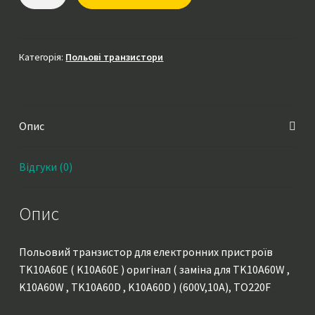
TK10A60E
(
K10A60E
)
Категорія:
Польові транзистори
оригінал
(
заміна
Опис
для
TK10A60W
,
Відгуки (0)
K10A60W
,
Опис
TK10A60D
,
K10A60D
Польовий транзистор для електронних пристроїв
)
TK10A60E ( K10A60E ) оригінал ( заміна для TK10A60W ,
(600V,10A),
K10A60W , TK10A60D , K10A60D ) (600V,10A), TO220F
TO220F