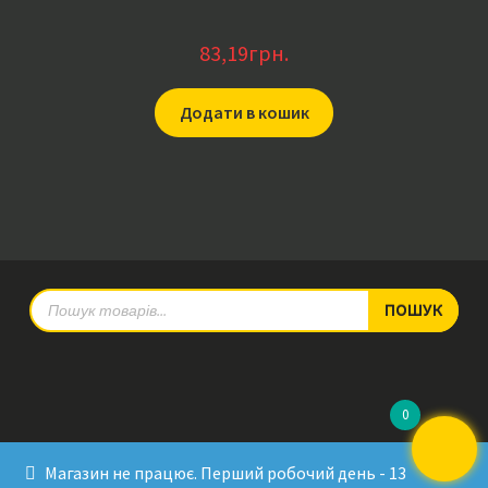
83,19
грн.
Додати в кошик
Products
ПОШУК
search
0
© RadioPulse 2026
Магазин не працює. Перший робочий день - 13
Developed by Sergey Krinitsa