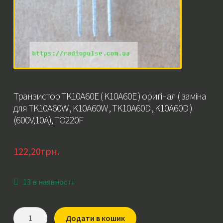
Транзистор TK10A60E ( K10A60E ) оригінал ( заміна
для TK10A60W , K10A60W , TK10A60D , K10A60D )
(600V,10A), TO220F
122,20
грн.
13 в наявності
Транзистор
Додати в кошик