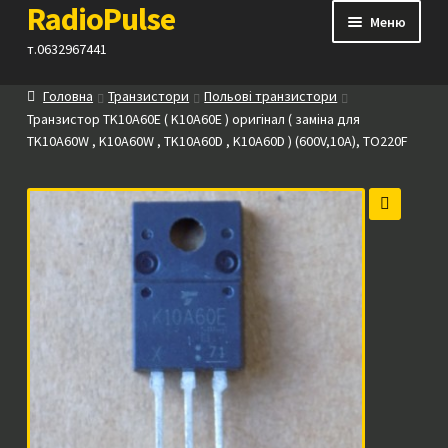
RadioPulse
Перейти
Перейти
Меню
до
до
т.0632967441
навігації
вмісту
Головна
Транзистори
Польові транзистори
Каталог
Транзистор TK10A60E ( K10A60E ) оригінал ( заміна для
TK10A60W , K10A60W , TK10A60D , K10A60D ) (600V,10A), TO220F
Як купити
Контакти
🔍
Прайс
Посилання